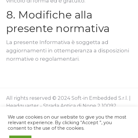
vincolo di forma ed è gratuito.
8. Modifiche alla
presente normativa
La presente Informativa è soggetta ad
aggiornamenti in ottemperanza a disposizioni
normative o regolamentari.
All rights reserved © 2024 Soft-in Embedded S.r.l. |
Headquarter - Strada Antica di None 2 10092
Beinasco (Turin - Italy) | VAT IT12512320016 |
We use cookies on our website to give you the most
Privacy Policy
|
Cookies Policy
relevant experience. By clicking “Accept ”, you
consent to the use of the cookies.
Find us on:
Facebook
Twitter
YouTube
Linkedin